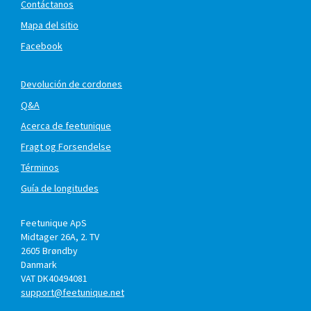
Contáctanos
Mapa del sitio
Facebook
Devolución de cordones
Q&A
Acerca de feetunique
Fragt og Forsendelse
Términos
Guía de longitudes
Feetunique ApS
Midtager 26A, 2. TV
2605
Brøndby
Danmark
VAT DK40494081
support@feetunique.net