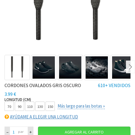
Ne
CORDONES OVALADOS GRIS OSCURO
610+ VENDIDOS
3.99 €
LONGITUD (CM)
Más largo para las botas »
70
90
110
130
150
AYÚDAME A ELEGIR UNA LONGITUD
–
+
par
AGREGAR AL CARRITO