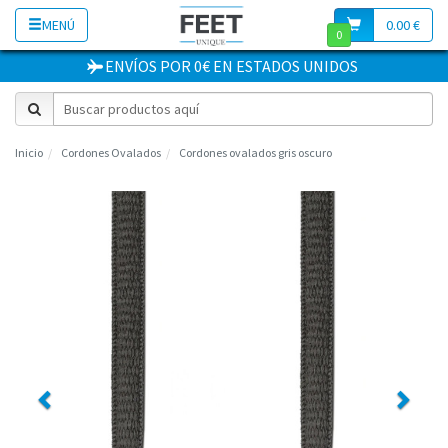
MENÚ
0.00 €
0
ENVÍOS POR 0€
EN
ESTADOS UNIDOS
Inicio
Cordones Ovalados
Cordones ovalados gris oscuro
Previous
Next