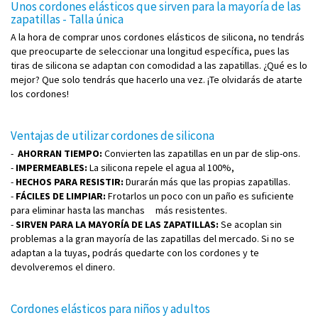
Unos cordones elásticos que sirven para la mayoría de las
zapatillas - Talla única
A la hora de comprar unos cordones elásticos de silicona, no tendrás
que preocuparte de seleccionar una longitud específica, pues las
tiras de silicona se adaptan con comodidad a las zapatillas. ¿Qué es lo
mejor? Que solo tendrás que hacerlo una vez. ¡Te olvidarás de atarte
los cordones!
Ventajas de utilizar cordones de silicona
-
AHORRAN TIEMPO:
Convierten las zapatillas en un par de slip-ons.
-
IMPERMEABLES:
La silicona repele el agua al 100%,
-
HECHOS PARA RESISTIR:
Durarán más que las propias zapatillas.
-
FÁCILES DE LIMPIAR:
Frotarlos un poco con un paño es suficiente
para eliminar hasta las manchas más resistentes.
-
SIRVEN PARA LA MAYORÍA DE LAS ZAPATILLAS:
Se acoplan sin
problemas a la gran mayoría de las zapatillas del mercado. Si no se
adaptan a la tuyas, podrás quedarte con los cordones y te
devolveremos el dinero.
Cordones elásticos para niños y adultos