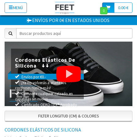
MENÚ
0.00 €
0
ENVÍOS POR 0€
EN
ESTADOS UNIDOS
Cordones Elásticos De
Silicona
Envíos por €0.-
¡Ya no volverás a atarte los
cordones nunca más!
Convierte cualquier calzado en
zapatillas sin nudos
Certificado OEKO-TEX® Aprobado
FILTER LONGITUD (CM) & COLORES
CORDONES ELÁSTICOS DE SILICONA