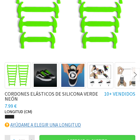
Ne
CORDONES ELÁSTICOS DE SILICONA VERDE
10+ VENDIDOS
NEÓN
7.99 €
LONGITUD (CM)
AYÚDAME A ELEGIR UNA LONGITUD