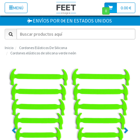
MENÚ
0.00 €
0
ENVÍOS POR 0€
EN
ESTADOS UNIDOS
Inicio
Cordones Elásticos De Silicona
Cordones elásticos de silicona verde neón
Previous
Next