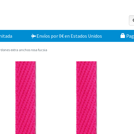
mitada
Envíos por 0€
en
Estados Unidos
Pag
rdones extra anchos rosa fucsia