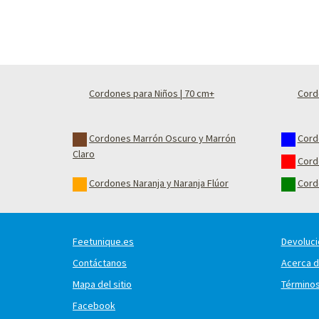
Cordones para Niños | 70 cm+
Cord
Cordones Marrón Oscuro y Marrón
Cord
Claro
Cord
Cordones Naranja y Naranja Flúor
Cord
Feetunique.es
Devoluci
Contáctanos
Acerca d
Mapa del sitio
Término
Facebook