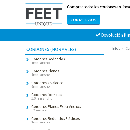
Comprar todos los cordones en línea
CONTÁCTANOS
Devolución ili
Inicio
Co
CORDONES (NORMALES)
Cordones Redondos
4mm ancho
Cordones Planos
8mm ancho
Cordones Ovalados
6mm ancho
Cordones formales
2,5mm ancho
Cordones Planos Extra-Anchos
12mm ancho
Cordones Redondos Elásticos
3mm ancho