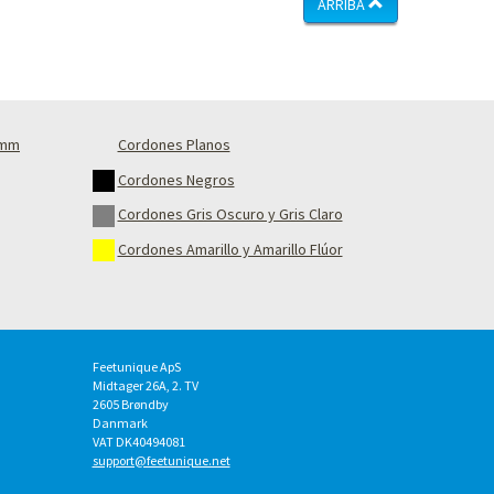
ARRIBA
4mm
Cordones Planos
Cordones Negros
Cordones Gris Oscuro y Gris Claro
Cordones Amarillo y Amarillo Flúor
Feetunique ApS
Midtager 26A, 2. TV
2605
Brøndby
Danmark
VAT DK40494081
support@feetunique.net