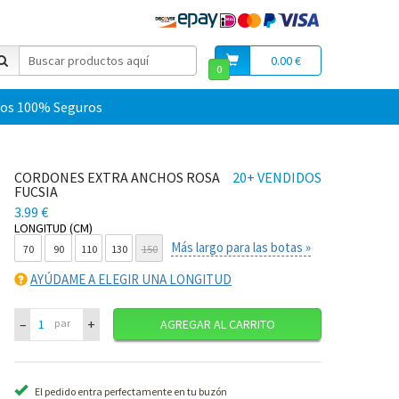
0.00 €
0
os 100% Seguros
CORDONES EXTRA ANCHOS ROSA
20+ VENDIDOS
FUCSIA
3.99 €
LONGITUD (CM)
Más largo para las botas »
70
90
110
130
150
AYÚDAME A ELEGIR UNA LONGITUD
–
+
par
AGREGAR AL CARRITO
El pedido entra perfectamente en tu buzón