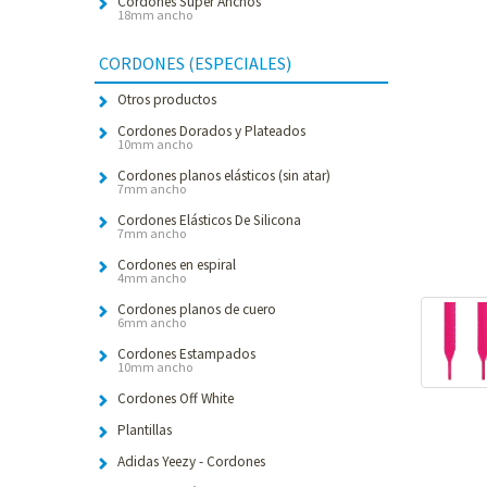
Cordones Súper Anchos
18mm ancho
CORDONES (ESPECIALES)
Otros productos
Cordones Dorados y Plateados
10mm ancho
Cordones planos elásticos (sin atar)
7mm ancho
Cordones Elásticos De Silicona
7mm ancho
Cordones en espiral
4mm ancho
Cordones planos de cuero
6mm ancho
Cordones Estampados
10mm ancho
Cordones Off White
Plantillas
Adidas Yeezy - Cordones