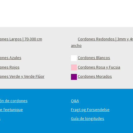
ones Largos | 70-300 cm
Cordones Redondos | 3mm y 
ancho
ones Azules
Cordones Blancos
ones Rojos
Cordones Rosa y Fucsia
ones Verde y Verde Flúor
Cordones Morados
ón de cordones
Q&A
e feetunique
Fragt og Forsendelse
s
Guía de longitudes