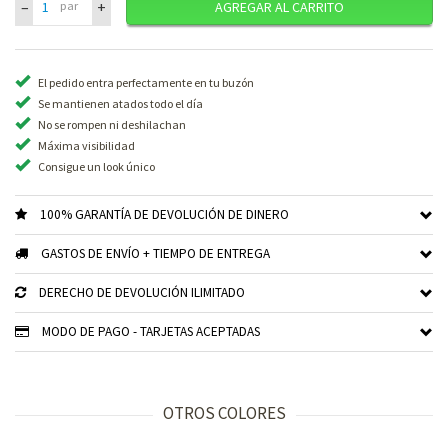
–
+
par
AGREGAR AL CARRITO
El pedido entra perfectamente en tu buzón
Se mantienen atados todo el día
No se rompen ni deshilachan
Máxima visibilidad
Consigue un look único
100% GARANTÍA DE DEVOLUCIÓN DE DINERO
GASTOS DE ENVÍO + TIEMPO DE ENTREGA
DERECHO DE DEVOLUCIÓN ILIMITADO
MODO DE PAGO - TARJETAS ACEPTADAS
OTROS COLORES