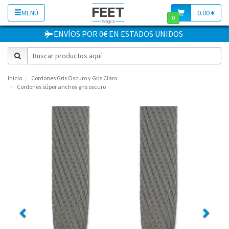
MENÚ
0.00 €
0
ENVÍOS POR 0€
EN
ESTADOS UNIDOS
Inicio
Cordones Gris Oscuro y Gris Claro
Cordones súper anchos gris oscuro
Previous
Next