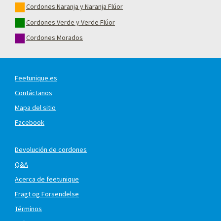
Cordones Naranja y Naranja Flúor
Cordones Verde y Verde Flúor
Cordones Morados
Feetunique.es
Contáctanos
Mapa del sitio
Facebook
Devolución de cordones
Q&A
Acerca de feetunique
Fragt og Forsendelse
Términos