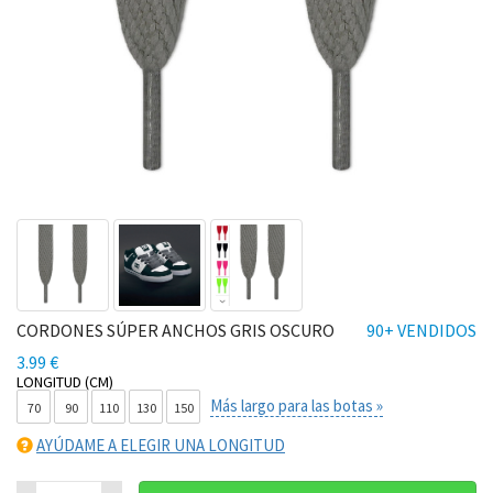
CORDONES SÚPER ANCHOS GRIS OSCURO
90+ VENDIDOS
3.99 €
LONGITUD (CM)
Más largo para las botas »
70
90
110
130
150
AYÚDAME A ELEGIR UNA LONGITUD