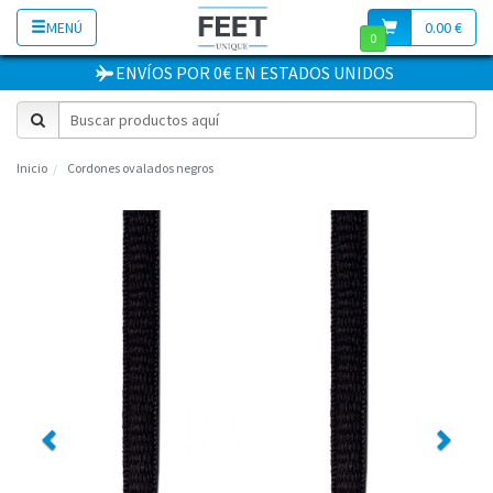
MENÚ
0.00 €
0
ENVÍOS POR 0€
EN
ESTADOS UNIDOS
Inicio
Cordones ovalados negros
Previous
Next