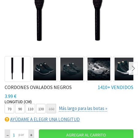
Ne
CORDONES OVALADOS NEGROS
1410+ VENDIDOS
3.99 €
LONGITUD (CM)
Más largo para las botas »
70
90
110
130
150
AYÚDAME A ELEGIR UNA LONGITUD
–
+
par
AGREGAR AL CARRITO