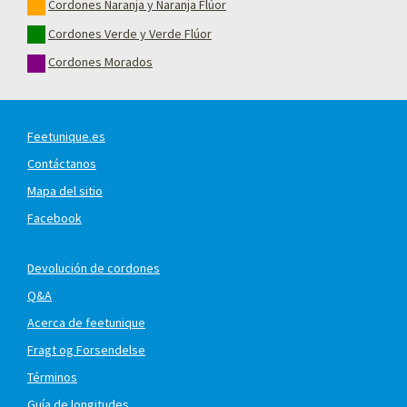
Cordones Naranja y Naranja Flúor
Cordones Verde y Verde Flúor
Cordones Morados
Feetunique.es
Contáctanos
Mapa del sitio
Facebook
Devolución de cordones
Q&A
Acerca de feetunique
Fragt og Forsendelse
Términos
Guía de longitudes