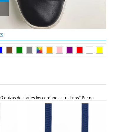
ES
O quizás de atarles los cordones a tus hijos? Por no
ganchados en la cadena de la bici. Ponte unos cordones
ordones transformarán tus zapatillas en unas slip-ons al
ión cómoda para tus pies. Estamos seguros de que no te
í, que están garantizados al 100%.