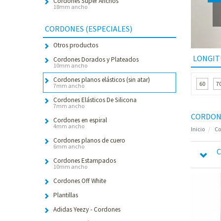
Cordones Súper Anchos
18mm ancho
CORDONES (ESPECIALES)
Otros productos
LONGIT
Cordones Dorados y Plateados
10mm ancho
Cordones planos elásticos (sin atar)
60
7
7mm ancho
Cordones Elásticos De Silicona
7mm ancho
CORDONE
Cordones en espiral
4mm ancho
Inicio
Co
Cordones planos de cuero
6mm ancho
C
Cordones Estampados
10mm ancho
Cordones Off White
Plantillas
Adidas Yeezy - Cordones
C