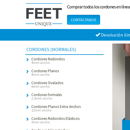
Comprar todos los cordones en línea
CONTÁCTANOS
Devolución ili
CORDONES (NORMALES)
Cordones Redondos
4mm ancho
Cordones Planos
8mm ancho
Cordones Ovalados
6mm ancho
Cordones formales
2,5mm ancho
Cordones Planos Extra-Anchos
12mm ancho
Cordones Redondos Elásticos
3mm ancho