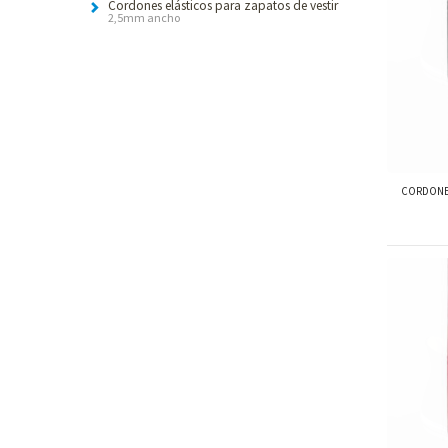
Cordones elásticos para zapatos de vestir
2,5mm ancho
-
-
-
-
-
-
U
E
CORDONES
e
t
s
T
L
p
L
T
c
S
c