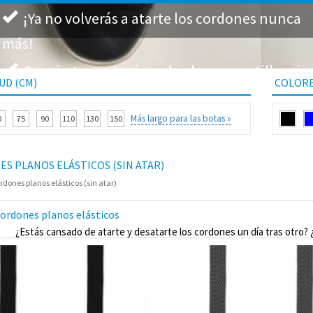
¡Ya no volverás a atarte los cordones nunca
más!
Convierte cualquier calzado en zapatillas sin
UD (CM)
COLOR
nudos
Más largo para las botas »
0
75
90
110
130
150
175
200
250
300
S PLANOS ELÁSTICOS (SIN ATAR)
rdones planos elásticos (sin atar)
ordones planos elásticos
¿Estás cansado de atarte y desatarte los cordones un día tras otro? ¿
mencionar las molestias que causan cuando se sueltan... o se quedan en
planos elásticos y no volverás a atarte los cordones nunca jamás. Estos c
instante, se usan sin los antiestéticos nudos y proporcionan una sujec
arrepentirás de comprarte los cordones; tanto es as
aracterísticas de los cordones planos elásticos: