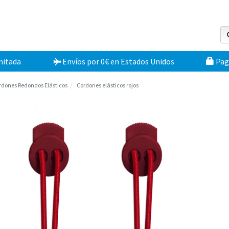
mitada
Envíos por 0€
en
Estados Unidos
Pag
rdones Redondos Elásticos
Cordones elásticos rojos