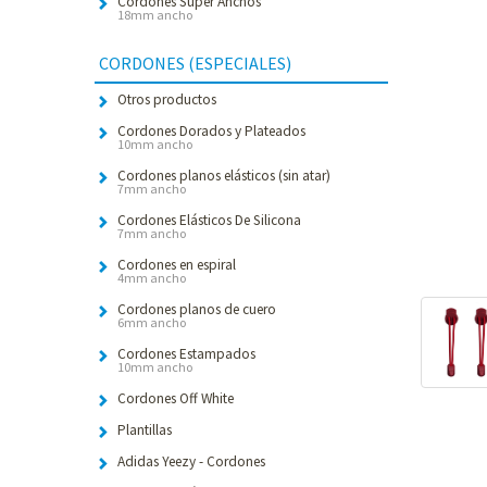
Cordones Súper Anchos
18mm ancho
CORDONES (ESPECIALES)
Otros productos
Cordones Dorados y Plateados
10mm ancho
Cordones planos elásticos (sin atar)
7mm ancho
Cordones Elásticos De Silicona
7mm ancho
Cordones en espiral
4mm ancho
Cordones planos de cuero
6mm ancho
Cordones Estampados
10mm ancho
Cordones Off White
Plantillas
Adidas Yeezy - Cordones