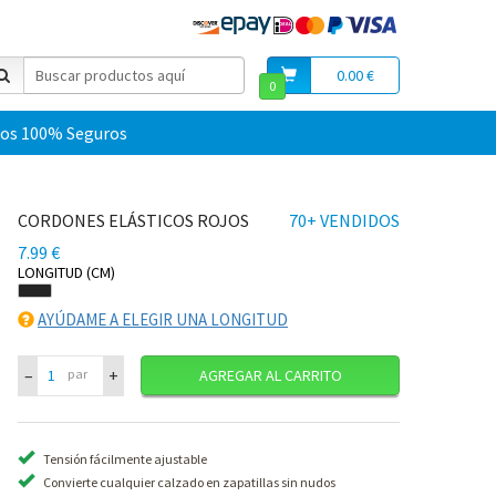
0.00 €
0
os 100% Seguros
CORDONES ELÁSTICOS ROJOS
70+ VENDIDOS
7.99 €
LONGITUD (CM)
AYÚDAME A ELEGIR UNA LONGITUD
–
+
par
AGREGAR AL CARRITO
Tensión fácilmente ajustable
Convierte cualquier calzado en zapatillas sin nudos