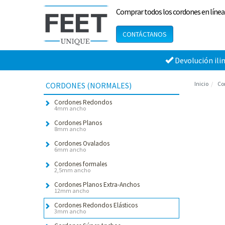
Comprar todos los cordones en línea
CONTÁCTANOS
Devolución ili
Inicio
Co
CORDONES (NORMALES)
Cordones Redondos
4mm ancho
Cordones Planos
8mm ancho
Cordones Ovalados
6mm ancho
Cordones formales
2,5mm ancho
Cordones Planos Extra-Anchos
12mm ancho
Cordones Redondos Elásticos
3mm ancho