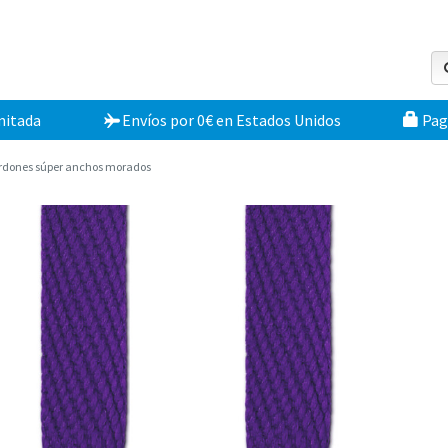
mitada
Envíos por 0€
en
Estados Unidos
Pag
rdones súper anchos morados