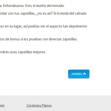
a. Enhorabuena. Eres el dueño del morado.
r con tus zapatillas, ¿no es así? Si la moda del calzado
os en su lugar; así podrías ver el aspecto tan deprimente
os de bonus si los pruebas con diversas zapatillas.
ndrás unas zapatillas mejores.
ARRIBA
4mm
Cordones Planos