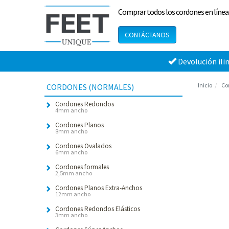
Comprar todos los cordones en línea
CONTÁCTANOS
Devolución ili
Inicio
Co
CORDONES (NORMALES)
Cordones Redondos
4mm ancho
Cordones Planos
8mm ancho
Cordones Ovalados
6mm ancho
Cordones formales
2,5mm ancho
Cordones Planos Extra-Anchos
12mm ancho
Cordones Redondos Elásticos
3mm ancho