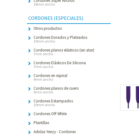
Cordones Súper Anchos
18mm ancho
CORDONES (ESPECIALES)
Otros productos
Cordones Dorados y Plateados
10mm ancho
Cordones planos elásticos (sin atar)
7mm ancho
Cordones Elásticos De Silicona
7mm ancho
Cordones en espiral
4mm ancho
Cordones planos de cuero
6mm ancho
Cordones Estampados
10mm ancho
Cordones Off White
Plantillas
Adidas Yeezy - Cordones