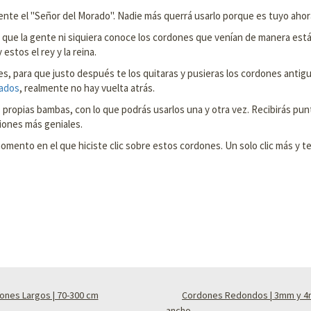
te el "Señor del Morado". Nadie más querrá usarlo porque es tuyo ahor
ue la gente ni siquiera conoce los cordones que venían de manera estánda
estos el rey y la reina.
es, para que justo después te los quitaras y pusieras los cordones antigu
ados
, realmente no hay vuelta atrás.
propias bambas, con lo que podrás usarlos una y otra vez. Recibirás punt
iones más geniales.
ento en el que hiciste clic sobre estos cordones. Un solo clic más y te
ones Largos | 70-300 cm
Cordones Redondos | 3mm y 
ancho