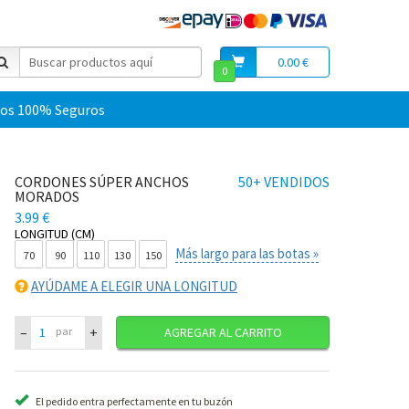
0.00 €
0
os 100% Seguros
CORDONES SÚPER ANCHOS
50+ VENDIDOS
MORADOS
3.99 €
LONGITUD (CM)
Más largo para las botas »
70
90
110
130
150
AYÚDAME A ELEGIR UNA LONGITUD
–
+
par
AGREGAR AL CARRITO
El pedido entra perfectamente en tu buzón