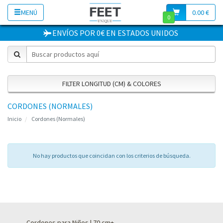
MENÚ
0.00 €
0
ENVÍOS POR 0€
EN
ESTADOS UNIDOS
FILTER LONGITUD (CM) & COLORES
CORDONES (NORMALES)
Inicio
Cordones (Normales)
No hay productos que coincidan con los criterios de búsqueda.
Cordones para Niños | 70 cm+