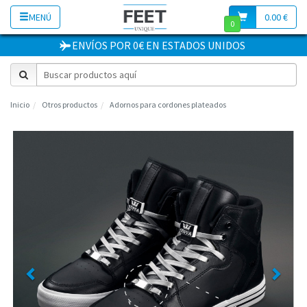
MENÚ
0.00 €
0
ENVÍOS POR 0€
EN
ESTADOS UNIDOS
Inicio
Otros productos
Adornos para cordones plateados
Previous
Next