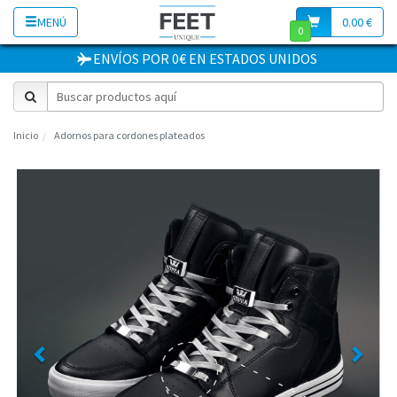
MENÚ
0.00 €
0
ENVÍOS POR 0€
EN
ESTADOS UNIDOS
Inicio
Adornos para cordones plateados
Previous
Next