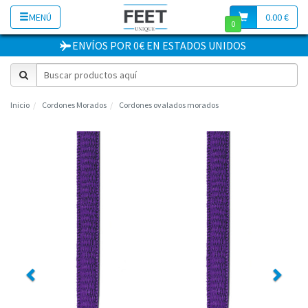
MENÚ
0.00 €
0
ENVÍOS POR 0€
EN
ESTADOS UNIDOS
Inicio
Cordones Morados
Cordones ovalados morados
Previous
Next