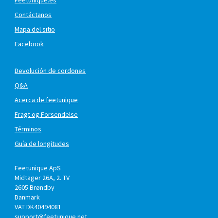
Contáctanos
Mapa del sitio
Facebook
Devolución de cordones
Q&A
Acerca de feetunique
Fragt og Forsendelse
Términos
Guía de longitudes
Feetunique ApS
Midtager 26A, 2. TV
2605
Brøndby
Danmark
VAT DK40494081
support@feetunique.net