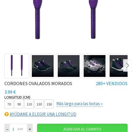
Ne
CORDONES OVALADOS MORADOS
280+ VENDIDOS
3.99 €
LONGITUD (CM)
Más largo para las botas »
70
90
110
130
150
AYÚDAME A ELEGIR UNA LONGITUD
–
+
par
AGREGAR AL CARRITO