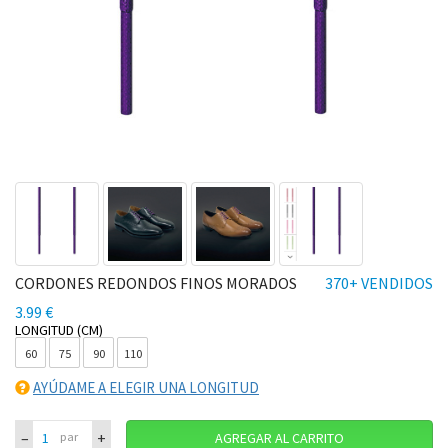
CORDONES REDONDOS FINOS MORADOS
370+ VENDIDOS
3.99 €
LONGITUD (CM)
60
75
90
110
AYÚDAME A ELEGIR UNA LONGITUD
–
+
par
AGREGAR AL CARRITO