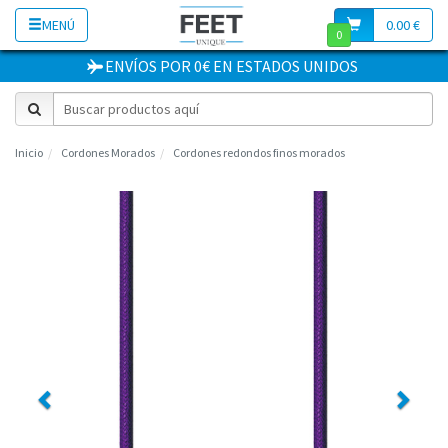
MENÚ
0.00 €
0
ENVÍOS POR 0€
EN
ESTADOS UNIDOS
Inicio
Cordones Morados
Cordones redondos finos morados
Previous
Next