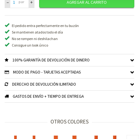
–
+
par
AGREGAR AL CARRITO
El pedido entra perfectamente en tu buzón
Se mantienen atados todo el día
No se rompen ni deshilachan
Consigue un look único
100% GARANTÍA DE DEVOLUCIÓN DE DINERO
MODO DE PAGO - TARJETAS ACEPTADAS
DERECHO DE DEVOLUCIÓN ILIMITADO
GASTOS DE ENVÍO + TIEMPO DE ENTREGA
OTROS COLORES