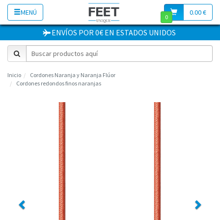
MENÚ
0.00 €
0
ENVÍOS POR 0€
EN
ESTADOS UNIDOS
Inicio
Cordones Naranja y Naranja Flúor
Cordones redondos finos naranjas
Previous
Next