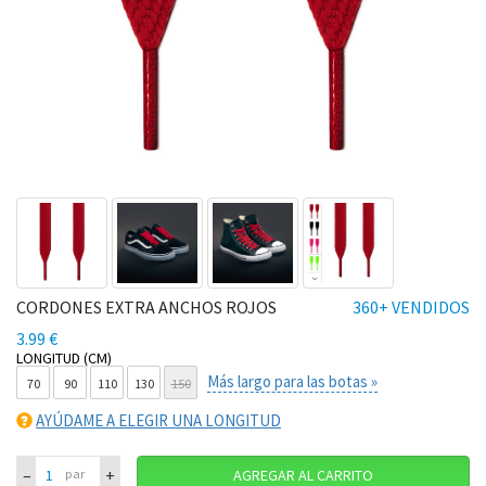
CORDONES EXTRA ANCHOS ROJOS
360+ VENDIDOS
3.99 €
LONGITUD (CM)
Más largo para las botas »
70
90
110
130
150
AYÚDAME A ELEGIR UNA LONGITUD
–
+
par
AGREGAR AL CARRITO