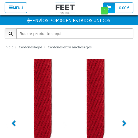
MENÚ
0.00 €
0
ENVÍOS POR 0€
EN
ESTADOS UNIDOS
Inicio
Cordones Rojos
Cordones extra anchos rojos
Previous
Next