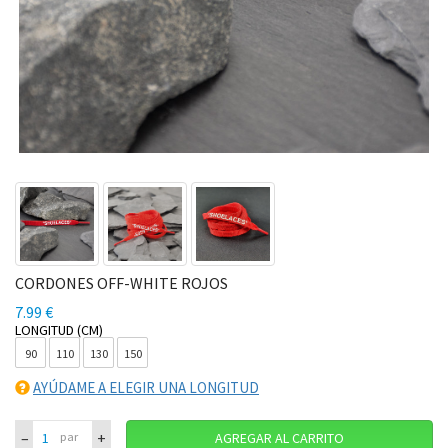
CORDONES OFF-WHITE ROJOS
7.99 €
LONGITUD (CM)
90
110
130
150
AYÚDAME A ELEGIR UNA LONGITUD
–
+
par
AGREGAR AL CARRITO