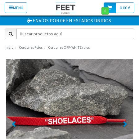
MENÚ
0.00 €
0
ENVÍOS POR 0€
EN
ESTADOS UNIDOS
Inicio
Cordones Rojos
Cordones OFF-WHITE rojos
Previous
Next