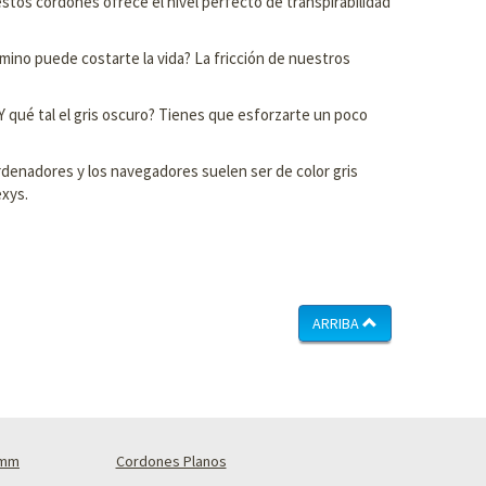
e estos cordones ofrece el nivel perfecto de transpirabilidad
ino puede costarte la vida? La fricción de nuestros
¿Y qué tal el gris oscuro? Tienes que esforzarte un poco
 ordenadores y los navegadores suelen ser de color gris
exys.
ARRIBA
4mm
Cordones Planos