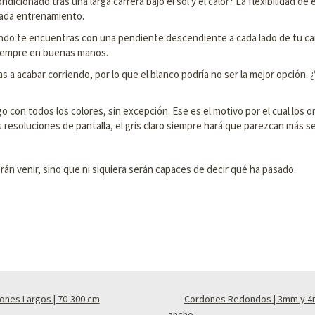
dicionado tras una larga carrera bajo el sol y el calor? La flexibilidad d
cada entrenamiento.
do te encuentras con una pendiente descendiente a cada lado de tu cam
siempre en buenas manos.
s a acabar corriendo, por lo que el blanco podría no ser la mejor opción. 
ego con todos los colores, sin excepción. Ese es el motivo por el cual los
s resoluciones de pantalla, el gris claro siempre hará que parezcan más s
erán venir, sino que ni siquiera serán capaces de decir qué ha pasado.
ones Largos | 70-300 cm
Cordones Redondos | 3mm y 
ancho