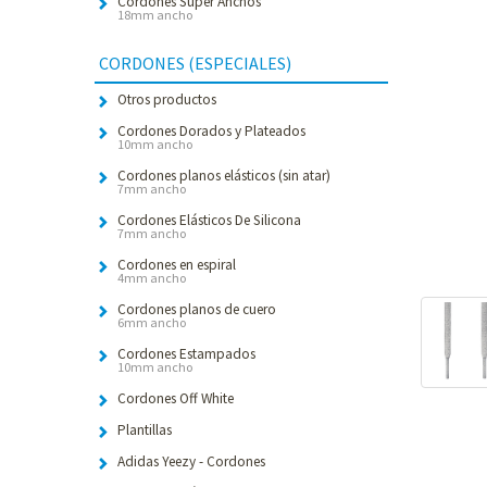
Cordones Súper Anchos
18mm ancho
CORDONES (ESPECIALES)
Otros productos
Cordones Dorados y Plateados
10mm ancho
Cordones planos elásticos (sin atar)
7mm ancho
Cordones Elásticos De Silicona
7mm ancho
Cordones en espiral
4mm ancho
Cordones planos de cuero
6mm ancho
Cordones Estampados
10mm ancho
Cordones Off White
Plantillas
Adidas Yeezy - Cordones