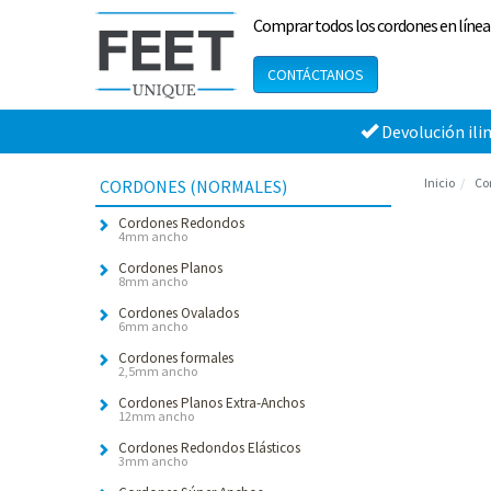
Comprar todos los cordones en línea
CONTÁCTANOS
Devolución ili
Inicio
Co
CORDONES (NORMALES)
Cordones Redondos
4mm ancho
Cordones Planos
8mm ancho
Cordones Ovalados
6mm ancho
Cordones formales
2,5mm ancho
Cordones Planos Extra-Anchos
12mm ancho
Cordones Redondos Elásticos
3mm ancho