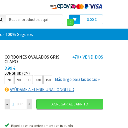
0.00 €
0
os 100% Seguros
CORDONES OVALADOS GRIS
470+ VENDIDOS
CLARO
3.99 €
LONGITUD (CM)
Más largo para las botas »
70
90
110
130
150
AYÚDAME A ELEGIR UNA LONGITUD
–
+
par
AGREGAR AL CARRITO
El pedido entra perfectamente en tu buzón