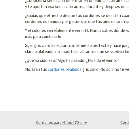
¿Conoces la sensación de entrar en un edificio con aire acon
y te aportan esa sensación antes, durante y después de 
¿Sabías que el hecho de que tus cordones se desaten cuan
cordones es famosa por garantizar que tus pies estarán 
Y el color es increíblemente versátil. Nunca sabes dónde va
más para combinarlo.
Sí, el gris claro es el punto intermedio perfecto y hace ju
claro o plateado: no importa lo vibrantes que se vuelvan la
¿Qué ha sido eso? Algo ha pasado. ¿Ha sido el viento?
No. Eran tus
cordones ovalados
gris claro. No solo no te v
Cordones para Niños | 70 cm+
Cord