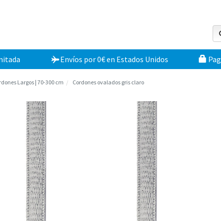
mitada
Envíos por 0€
en
Estados Unidos
Pag
rdones Largos | 70-300 cm
Cordones ovalados gris claro