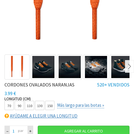
Ne
CORDONES OVALADOS NARANJAS
520+ VENDIDOS
3.99 €
LONGITUD (CM)
Más largo para las botas »
70
90
110
130
150
AYÚDAME A ELEGIR UNA LONGITUD
–
+
par
AGREGAR AL CARRITO