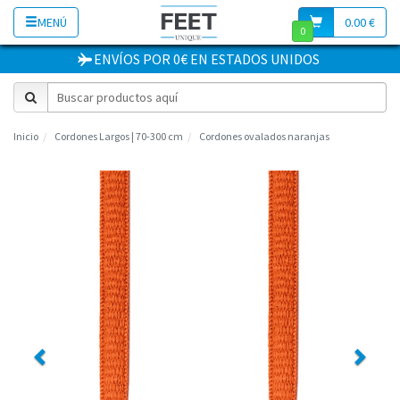
MENÚ
0.00 €
0
ENVÍOS POR 0€
EN
ESTADOS UNIDOS
Inicio
Cordones Largos | 70-300 cm
Cordones ovalados naranjas
Previous
Next