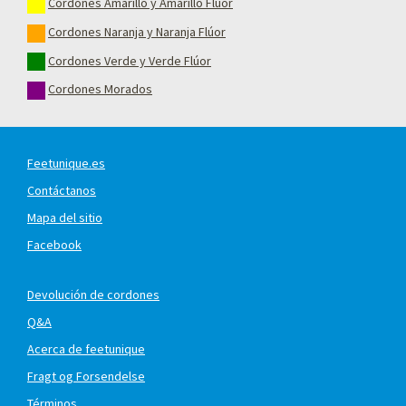
Cordones Amarillo y Amarillo Flúor
Cordones Naranja y Naranja Flúor
Cordones Verde y Verde Flúor
Cordones Morados
Feetunique.es
Contáctanos
Mapa del sitio
Facebook
Devolución de cordones
Q&A
Acerca de feetunique
Fragt og Forsendelse
Términos