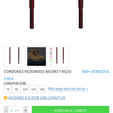
CORDONES REDONDOS NEGRO Y ROJO
560+ VENDIDOS
3.99 €
LONGITUD (CM)
Más largo para las botas »
70
90
110
130
150
AYÚDAME A ELEGIR UNA LONGITUD
–
+
par
AGREGAR AL CARRITO