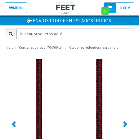
MENÚ
0.00 €
0
ENVÍOS POR 0€
EN
ESTADOS UNIDOS
Inicio
Cordones Largos | 70-300 cm
Cordones redondos negro y rojo
Previous
Next