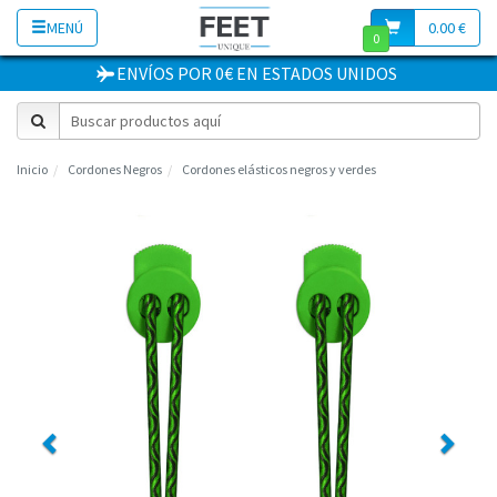
MENÚ
0.00 €
0
ENVÍOS POR 0€
EN
ESTADOS UNIDOS
Inicio
Cordones Negros
Cordones elásticos negros y verdes
Previous
Next