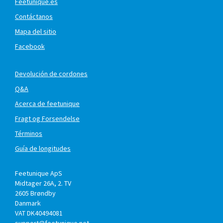
Feetunique.es
Contáctanos
Mapa del sitio
Facebook
Devolución de cordones
Q&A
Acerca de feetunique
Fragt og Forsendelse
Términos
Guía de longitudes
Feetunique ApS
Midtager 26A, 2. TV
2605
Brøndby
Danmark
VAT DK40494081
support@feetunique.net