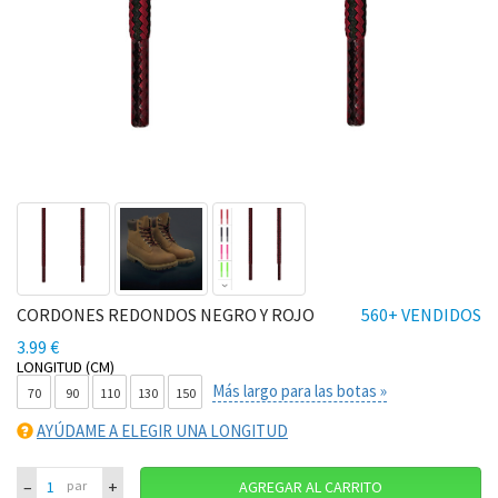
CORDONES REDONDOS NEGRO Y ROJO
560+ VENDIDOS
3.99 €
LONGITUD (CM)
Más largo para las botas »
70
90
110
130
150
AYÚDAME A ELEGIR UNA LONGITUD
–
+
par
AGREGAR AL CARRITO