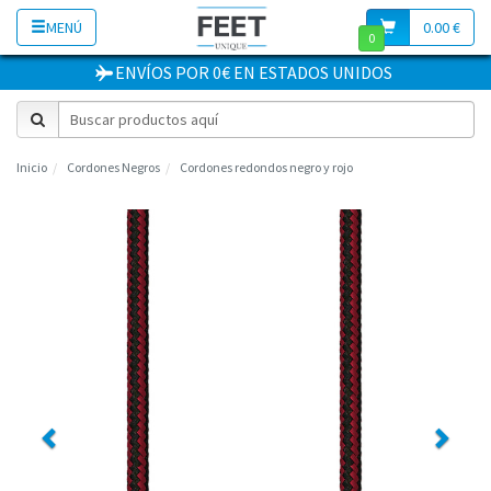
MENÚ
0.00 €
0
ENVÍOS POR 0€
EN
ESTADOS UNIDOS
Inicio
Cordones Negros
Cordones redondos negro y rojo
Previous
Next