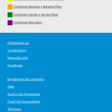
Cordones Naranja y Naranja Flúor
Cordones Verde y Verde Flúor
Cordones Morados
Feetunique.es
Contáctanos
Mapa del sitio
Facebook
Devolución de cordones
Q&A
Acerca de feetunique
Fragt og Forsendelse
Términos