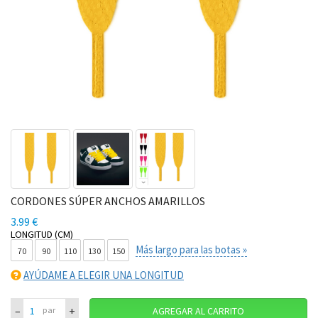
CORDONES SÚPER ANCHOS AMARILLOS
3.99 €
LONGITUD (CM)
Más largo para las botas »
70
90
110
130
150
AYÚDAME A ELEGIR UNA LONGITUD
–
+
par
AGREGAR AL CARRITO