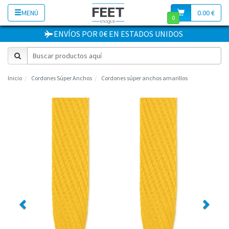
MENÚ
0.00 €
0
ENVÍOS POR 0€
EN
ESTADOS UNIDOS
Inicio
Cordones Súper Anchos
Cordones súper anchos amarillos
Previous
Next