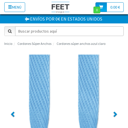
MENÚ
0.00 €
0
ENVÍOS POR 0€
EN
ESTADOS UNIDOS
Inicio
Cordones Súper Anchos
Cordones súper anchos azul claro
Previous
Next