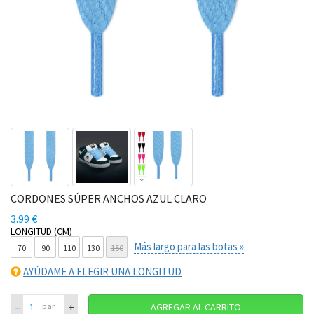
CORDONES SÚPER ANCHOS AZUL CLARO
3.99 €
LONGITUD (CM)
Más largo para las botas »
70
90
110
130
150
AYÚDAME A ELEGIR UNA LONGITUD
–
+
par
AGREGAR AL CARRITO