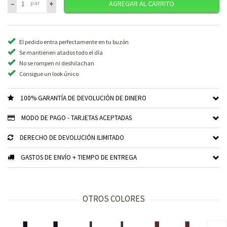
–
+
par
AGREGAR AL CARRITO
El pedido entra perfectamente en tu buzón
Se mantienen atados todo el día
No se rompen ni deshilachan
Consigue un look único
100% GARANTÍA DE DEVOLUCIÓN DE DINERO
MODO DE PAGO - TARJETAS ACEPTADAS
DERECHO DE DEVOLUCIÓN ILIMITADO
GASTOS DE ENVÍO + TIEMPO DE ENTREGA
OTROS COLORES