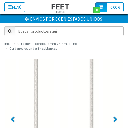
MENÚ
0.00 €
0
ENVÍOS POR 0€
EN
ESTADOS UNIDOS
Inicio
Cordones Redondos | 3mm y 4mm ancho
Cordones redondos finos blancos
Previous
Next