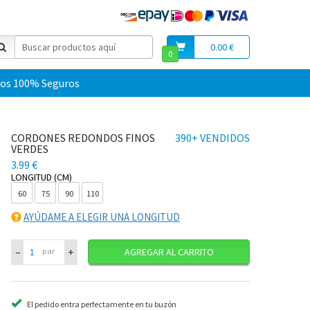
0.00 €
0
os 100% Seguros
CORDONES REDONDOS FINOS
390+ VENDIDOS
VERDES
3.99 €
LONGITUD (CM)
60
75
90
110
AYÚDAME A ELEGIR UNA LONGITUD
–
+
par
AGREGAR AL CARRITO
El pedido entra perfectamente en tu buzón