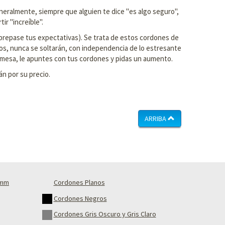
neralmente, siempre que alguien te dice "es algo seguro",
ir "increíble".
 sobrepase tus expectativas). Se trata de estos cordones de
dos, nunca se soltarán, con independencia de lo estresante
 la mesa, le apuntes con tus cordones y pidas un aumento.
n por su precio.
ARRIBA
4mm
Cordones Planos
Cordones Negros
Cordones Gris Oscuro y Gris Claro