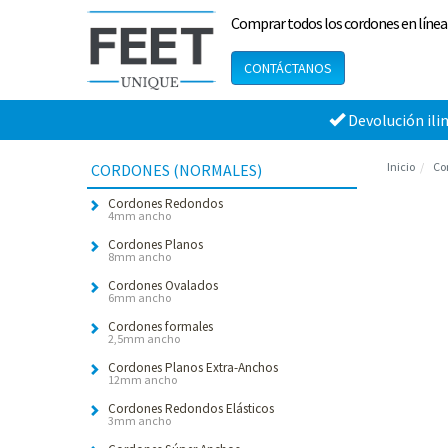
Comprar todos los cordones en línea
CONTÁCTANOS
Devolución ili
Inicio
Co
CORDONES (NORMALES)
Cordones Redondos
4mm ancho
Cordones Planos
8mm ancho
Cordones Ovalados
6mm ancho
Cordones formales
2,5mm ancho
Cordones Planos Extra-Anchos
12mm ancho
Cordones Redondos Elásticos
3mm ancho