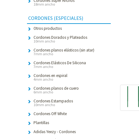
Cordones Súper Anchos
18mm ancho
CORDONES (ESPECIALES)
Otros productos
Cordones Dorados y Plateados
10mm ancho
Cordones planos elásticos (sin atar)
7mm ancho
Cordones Elásticos De Silicona
7mm ancho
Cordones en espiral
4mm ancho
Cordones planos de cuero
6mm ancho
Cordones Estampados
10mm ancho
Cordones Off White
Plantillas
Adidas Yeezy - Cordones