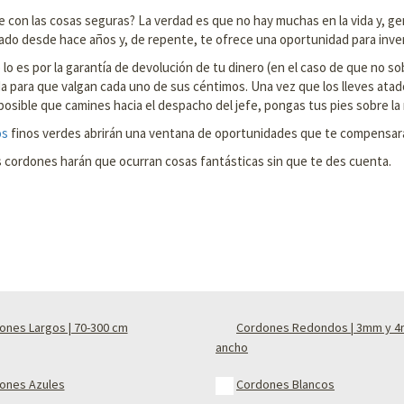
 con las cosas seguras? La verdad es que no hay muchas en la vida y, ge
ado desde hace años y, de repente, te ofrece una oportunidad para invert
no lo es por la garantía de devolución de tu dinero (en el caso de que no
ada para que valgan cada uno de sus céntimos. Una vez que los lleves ata
rá posible que camines hacia el despacho del jefe, pongas tus pies sobre
os
finos verdes abrirán una ventana de oportunidades que te compensará
tos cordones harán que ocurran cosas fantásticas sin que te des cuenta.
ones Largos | 70-300 cm
Cordones Redondos | 3mm y 
ancho
ones Azules
Cordones Blancos