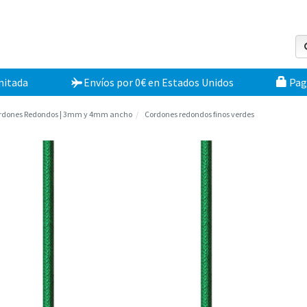
mitada
Envíos por 0€
en
Estados Unidos
Pag
rdones Redondos | 3mm y 4mm ancho
Cordones redondos finos verdes