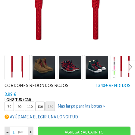
Ne
CORDONES REDONDOS ROJOS
1340+ VENDIDOS
3.99 €
LONGITUD (CM)
Más largo para las botas »
70
90
110
130
150
AYÚDAME A ELEGIR UNA LONGITUD
–
+
par
AGREGAR AL CARRITO