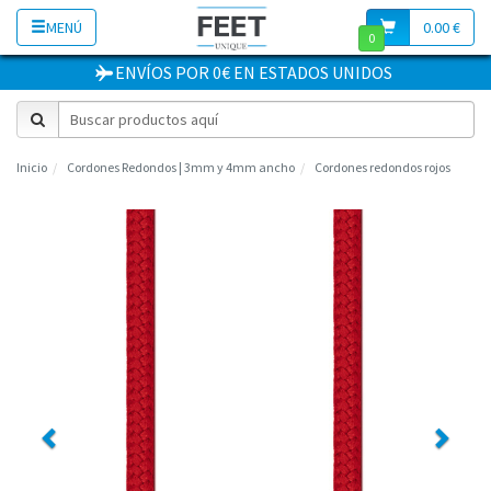
MENÚ
0.00 €
0
ENVÍOS POR 0€
EN
ESTADOS UNIDOS
Inicio
Cordones Redondos | 3mm y 4mm ancho
Cordones redondos rojos
Previous
Next