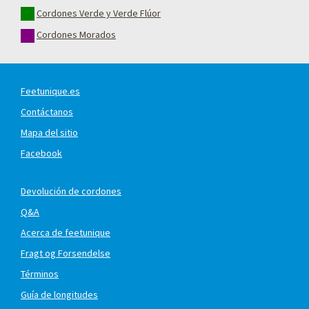
Cordones Verde y Verde Flúor
Cordones Morados
Feetunique.es
Contáctanos
Mapa del sitio
Facebook
Devolución de cordones
Q&A
Acerca de feetunique
Fragt og Forsendelse
Términos
Guía de longitudes