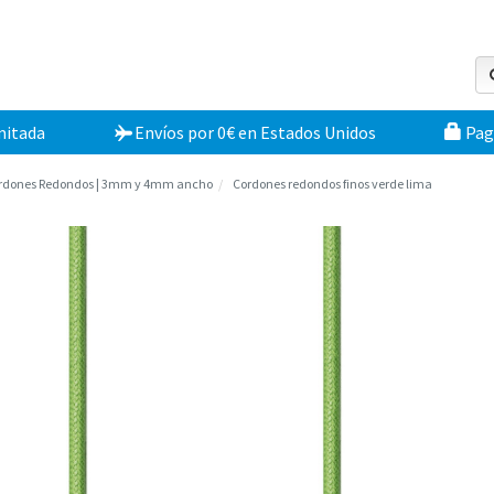
mitada
Envíos por 0€
en
Estados Unidos
Pag
rdones Redondos | 3mm y 4mm ancho
Cordones redondos finos verde lima