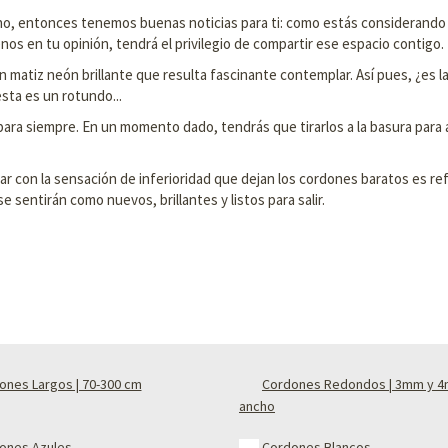
no, entonces tenemos buenas noticias para ti: como estás considerando 
nos en tu opinión, tendrá el privilegio de compartir ese espacio contigo.
 un matiz neón brillante que resulta fascinante contemplar. Así pues, ¿es 
sta es un rotundo...
ara siempre. En un momento dado, tendrás que tirarlos a la basura para 
ar con la sensación de inferioridad que dejan los cordones baratos es r
e sentirán como nuevos, brillantes y listos para salir.
ones Largos | 70-300 cm
Cordones Redondos | 3mm y 
ancho
ones Azules
Cordones Blancos