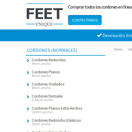
Comprar todos los cordones en línea
CONTÁCTANOS
Devolución ili
Inicio
Co
CORDONES (NORMALES)
Cordones Redondos
4mm ancho
Cordones Planos
8mm ancho
Cordones Ovalados
6mm ancho
Cordones formales
2,5mm ancho
Cordones Planos Extra-Anchos
12mm ancho
Cordones Redondos Elásticos
3mm ancho