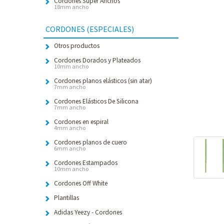
Cordones Súper Anchos
18mm ancho
CORDONES (ESPECIALES)
Otros productos
Cordones Dorados y Plateados
10mm ancho
Cordones planos elásticos (sin atar)
7mm ancho
Cordones Elásticos De Silicona
7mm ancho
Cordones en espiral
4mm ancho
Cordones planos de cuero
6mm ancho
Cordones Estampados
10mm ancho
Cordones Off White
Plantillas
Adidas Yeezy - Cordones