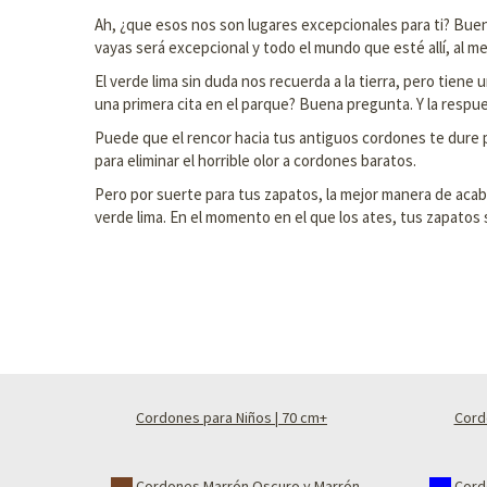
Ah, ¿que esos nos son lugares excepcionales para ti? Bue
vayas será excepcional y todo el mundo que esté allí, al me
El verde lima sin duda nos recuerda a la tierra, pero tiene
una primera cita en el parque? Buena pregunta. Y la respue
Puede que el rencor hacia tus antiguos cordones te dure p
para eliminar el horrible olor a cordones baratos.
Pero por suerte para tus zapatos, la mejor manera de acab
verde lima. En el momento en el que los ates, tus zapatos s
Cordones para Niños | 70 cm+
Cord
Cordones Marrón Oscuro y Marrón
Cord