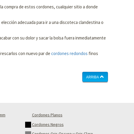
la compra de estos cordones, cualquier sitio a donde
la elección adecuada para ir a una discoteca clandestina o
acabar con su dolor y sacar la bolsa fuera inmediatamente
efrescarlos con nuevo par de
cordones redondos
finos
ARRIBA
4mm
Cordones Planos
Cordones Negros
Cordones Gris Oscuro y Gris Claro