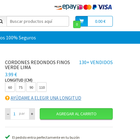
0.00 €
0
os 100% Seguros
CORDONES REDONDOS FINOS
130+ VENDIDOS
VERDE LIMA
3.99 €
LONGITUD (CM)
60
75
90
110
AYÚDAME A ELEGIR UNA LONGITUD
–
+
par
AGREGAR AL CARRITO
El pedido entra perfectamente en tu buzón