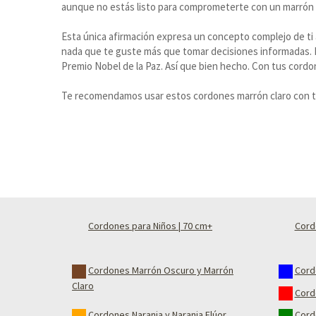
aunque no estás listo para comprometerte con un marrón to
Esta única afirmación expresa un concepto complejo de ti 
nada que te guste más que tomar decisiones informadas. E
Premio Nobel de la Paz. Así que bien hecho. Con tus cordo
Te recomendamos usar estos cordones marrón claro con tono
Cordones para Niños | 70 cm+
Cord
Cordones Marrón Oscuro y Marrón
Cord
Claro
Cord
Cordones Naranja y Naranja Flúor
Cord