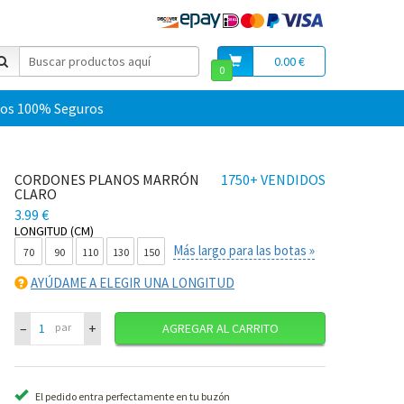
0.00 €
0
os 100% Seguros
CORDONES PLANOS MARRÓN
1750+ VENDIDOS
CLARO
3.99 €
LONGITUD (CM)
Más largo para las botas »
70
90
110
130
150
AYÚDAME A ELEGIR UNA LONGITUD
–
+
par
AGREGAR AL CARRITO
El pedido entra perfectamente en tu buzón