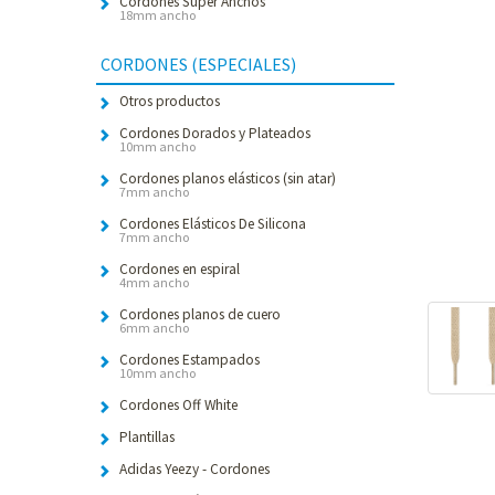
Cordones Súper Anchos
18mm ancho
CORDONES (ESPECIALES)
Otros productos
Cordones Dorados y Plateados
10mm ancho
Cordones planos elásticos (sin atar)
7mm ancho
Cordones Elásticos De Silicona
7mm ancho
Cordones en espiral
4mm ancho
Cordones planos de cuero
6mm ancho
Cordones Estampados
10mm ancho
Cordones Off White
Plantillas
Adidas Yeezy - Cordones