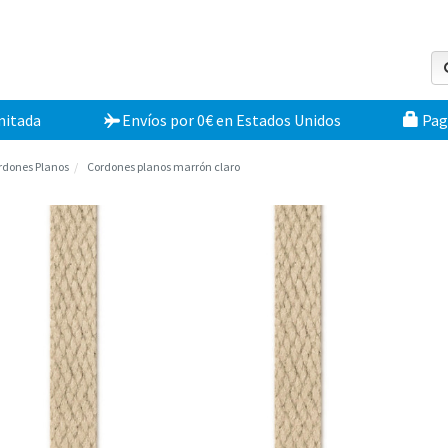
mitada
Envíos por 0€
en
Estados Unidos
Pag
rdones Planos
Cordones planos marrón claro