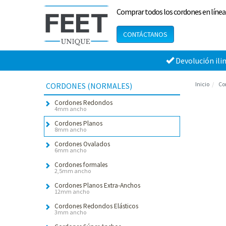
Comprar todos los cordones en línea
CONTÁCTANOS
Devolución ili
Inicio
Co
CORDONES (NORMALES)
Cordones Redondos
4mm ancho
Cordones Planos
8mm ancho
Cordones Ovalados
6mm ancho
Cordones formales
2,5mm ancho
Cordones Planos Extra-Anchos
12mm ancho
Cordones Redondos Elásticos
3mm ancho