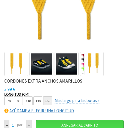
CORDONES EXTRA ANCHOS AMARILLOS
3.99 €
LONGITUD (CM)
Más largo para las botas »
70
90
110
130
150
AYÚDAME A ELEGIR UNA LONGITUD
–
+
par
AGREGAR AL CARRITO