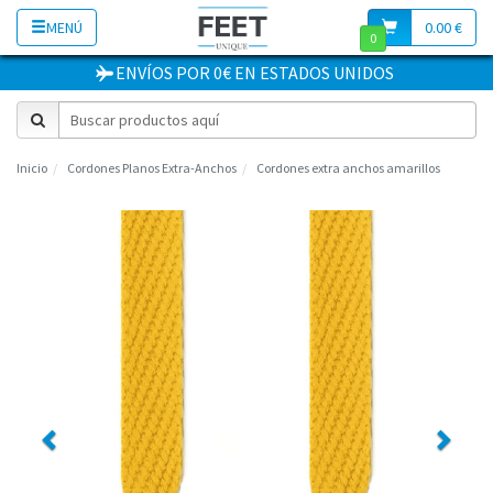
MENÚ
0.00 €
0
ENVÍOS POR 0€
EN
ESTADOS UNIDOS
Inicio
Cordones Planos Extra-Anchos
Cordones extra anchos amarillos
Previous
Next