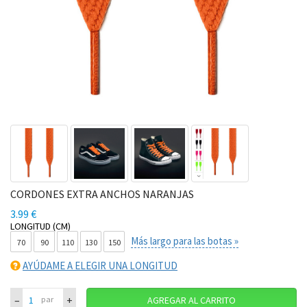
CORDONES EXTRA ANCHOS NARANJAS
3.99 €
LONGITUD (CM)
Más largo para las botas »
70
90
110
130
150
AYÚDAME A ELEGIR UNA LONGITUD
–
+
par
AGREGAR AL CARRITO