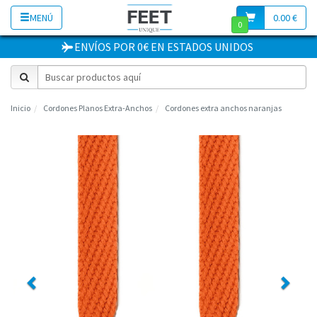
MENÚ
0.00 €
0
ENVÍOS POR 0€
EN
ESTADOS UNIDOS
Inicio
Cordones Planos Extra-Anchos
Cordones extra anchos naranjas
Previous
Next