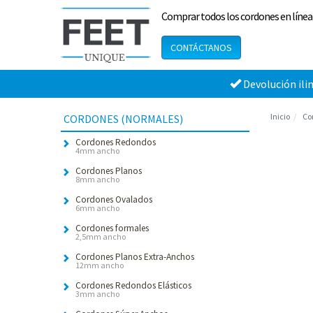
Comprar todos los cordones en línea
CONTÁCTANOS
Devolución ili
Inicio
Co
CORDONES (NORMALES)
Cordones Redondos
4mm ancho
Cordones Planos
8mm ancho
Cordones Ovalados
6mm ancho
Cordones formales
2,5mm ancho
Cordones Planos Extra-Anchos
12mm ancho
Cordones Redondos Elásticos
3mm ancho