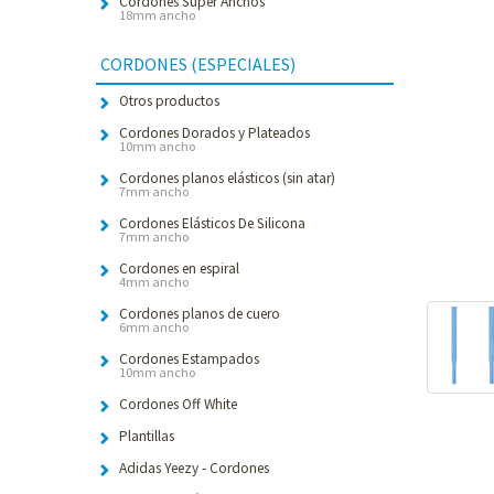
Cordones Súper Anchos
18mm ancho
CORDONES (ESPECIALES)
Otros productos
Cordones Dorados y Plateados
10mm ancho
Cordones planos elásticos (sin atar)
7mm ancho
Cordones Elásticos De Silicona
7mm ancho
Cordones en espiral
4mm ancho
Cordones planos de cuero
6mm ancho
Cordones Estampados
10mm ancho
Cordones Off White
Plantillas
Adidas Yeezy - Cordones