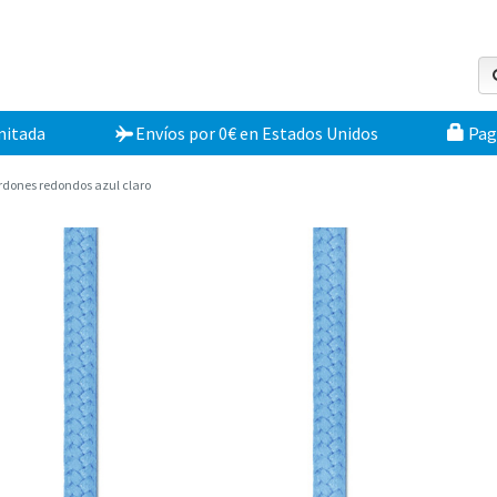
mitada
Envíos por 0€
en
Estados Unidos
Pag
rdones redondos azul claro