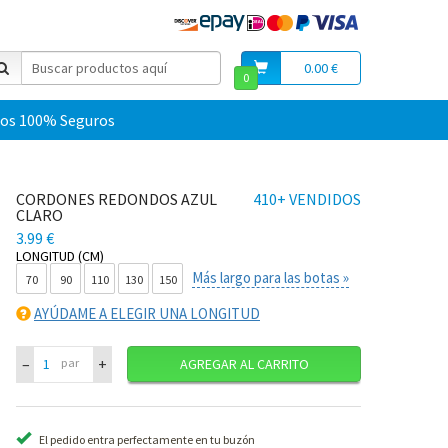
0.00 €
0
os 100% Seguros
CORDONES REDONDOS AZUL
410+ VENDIDOS
CLARO
3.99 €
LONGITUD (CM)
Más largo para las botas »
70
90
110
130
150
AYÚDAME A ELEGIR UNA LONGITUD
–
+
par
AGREGAR AL CARRITO
El pedido entra perfectamente en tu buzón