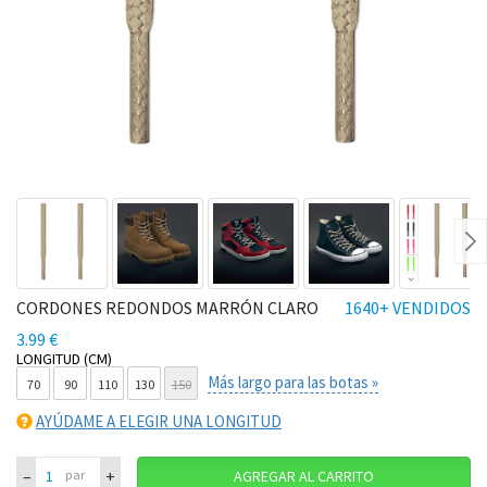
Ne
CORDONES REDONDOS MARRÓN CLARO
1640+ VENDIDOS
3.99 €
LONGITUD (CM)
Más largo para las botas »
70
90
110
130
150
AYÚDAME A ELEGIR UNA LONGITUD
–
+
par
AGREGAR AL CARRITO