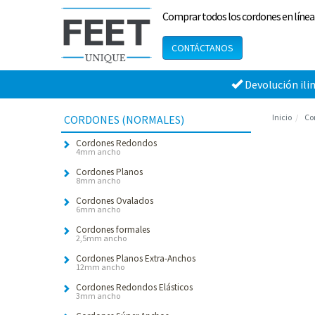
Comprar todos los cordones en línea
CONTÁCTANOS
Devolución ili
Inicio
Co
CORDONES (NORMALES)
Cordones Redondos
4mm ancho
Cordones Planos
8mm ancho
Cordones Ovalados
6mm ancho
Cordones formales
2,5mm ancho
Cordones Planos Extra-Anchos
12mm ancho
Cordones Redondos Elásticos
3mm ancho