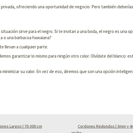
 privada, ofreciendo una oportunidad de negocio. Pero también deberías 
situación sirve para el negro. Si te invitan a una boda, el negro es una op
eta o una barbacoa hawaiana?
e llevan a cualquier parte.
demos garantizar lo mismo para ningún otro color. Olvídate del blanco: e
 minimizar su valor. En vez de eso, diremos que son una opción intelige
ones Largos | 70-300 cm
Cordones Redondos | 3mm y 
ancho