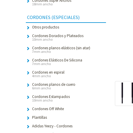
Cordones Súper Anchos
18mm ancho
CORDONES (ESPECIALES)
Otros productos
Cordones Dorados y Plateados
10mm ancho
Cordones planos elásticos (sin atar)
7mm ancho
Cordones Elásticos De Silicona
7mm ancho
Cordones en espiral
4mm ancho
Cordones planos de cuero
6mm ancho
Cordones Estampados
10mm ancho
Cordones Off White
Plantillas
Adidas Yeezy - Cordones