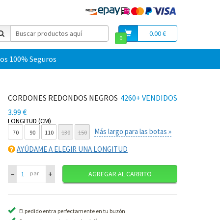
0.00 €
0
os 100% Seguros
CORDONES REDONDOS NEGROS
4260+ VENDIDOS
3.99 €
LONGITUD (CM)
Más largo para las botas »
70
90
110
130
150
AYÚDAME A ELEGIR UNA LONGITUD
–
+
par
AGREGAR AL CARRITO
El pedido entra perfectamente en tu buzón