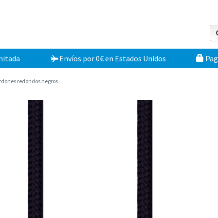
mitada
Envíos por 0€
en
Estados Unidos
Pag
rdones redondos negros