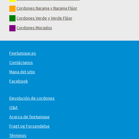
Cordones Naranja y Naranja Flúor
Cordones Verde y Verde Flúor
Cordones Morados
Feetunique.es
Contáctanos
Mapa del sitio
Facebook
Devolución de cordones
Q&A
Acerca de feetunique
Fragt og Forsendelse
Términos