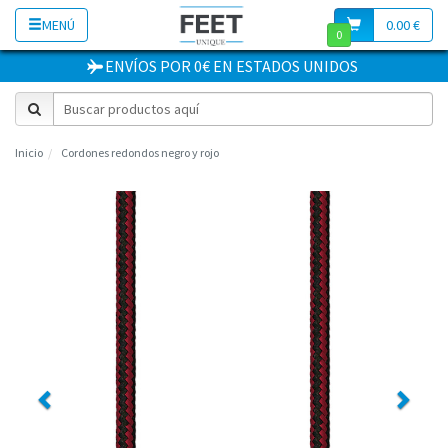
MENÚ
0.00 €
0
ENVÍOS POR 0€
EN
ESTADOS UNIDOS
Inicio
Cordones redondos negro y rojo
Previous
Next