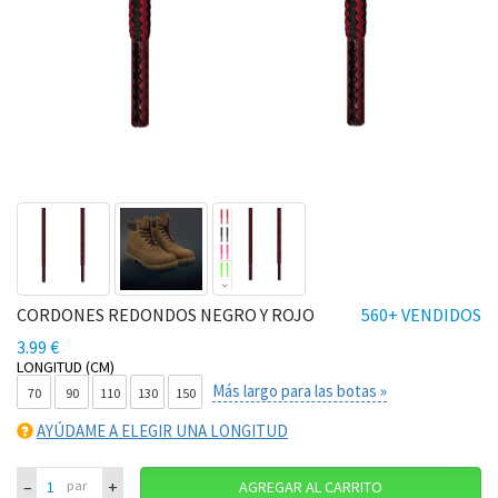
CORDONES REDONDOS NEGRO Y ROJO
560+ VENDIDOS
3.99 €
LONGITUD (CM)
Más largo para las botas »
70
90
110
130
150
AYÚDAME A ELEGIR UNA LONGITUD
–
+
par
AGREGAR AL CARRITO