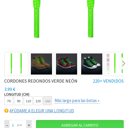
Ne
CORDONES REDONDOS VERDE NEÓN
220+ VENDIDOS
3.99 €
LONGITUD (CM)
Más largo para las botas »
70
90
110
130
150
AYÚDAME A ELEGIR UNA LONGITUD
–
+
par
AGREGAR AL CARRITO