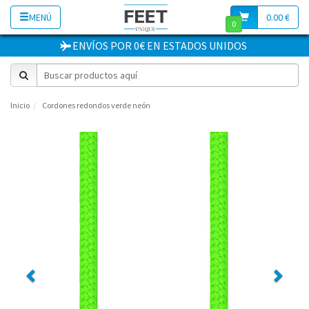
MENÚ
0.00 €
0
ENVÍOS POR 0€
EN
ESTADOS UNIDOS
Inicio
Cordones redondos verde neón
Previous
Next