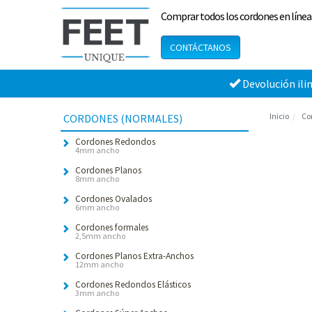
Comprar todos los cordones en línea
CONTÁCTANOS
Devolución ili
Inicio
Co
CORDONES (NORMALES)
Cordones Redondos
4mm ancho
Cordones Planos
8mm ancho
Cordones Ovalados
6mm ancho
Cordones formales
2,5mm ancho
Cordones Planos Extra-Anchos
12mm ancho
Cordones Redondos Elásticos
3mm ancho