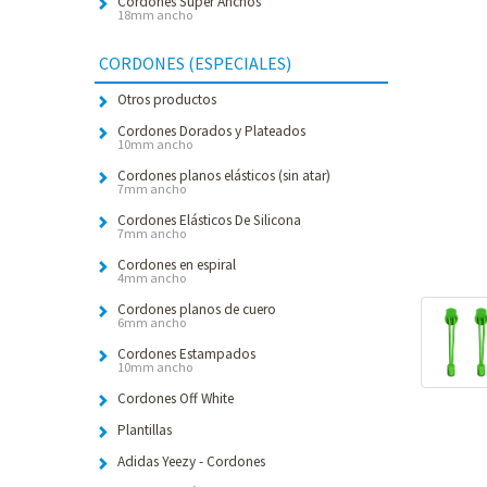
Cordones Súper Anchos
18mm ancho
CORDONES (ESPECIALES)
Otros productos
Cordones Dorados y Plateados
10mm ancho
Cordones planos elásticos (sin atar)
7mm ancho
Cordones Elásticos De Silicona
7mm ancho
Cordones en espiral
4mm ancho
Cordones planos de cuero
6mm ancho
Cordones Estampados
10mm ancho
Cordones Off White
Plantillas
Adidas Yeezy - Cordones