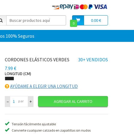
0.00 €
0
os 100% Seguros
CORDONES ELÁSTICOS VERDES
30+ VENDIDOS
7.99 €
LONGITUD (CM)
AYÚDAME A ELEGIR UNA LONGITUD
–
+
par
AGREGAR AL CARRITO
Tensión fácilmente ajustable
Convierte cualquier calzado en zapatillas sin nudos