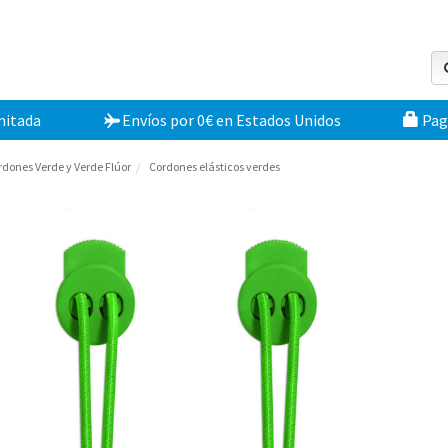
mitada
Envíos por 0€
en
Estados Unidos
Pag
rdones Verde y Verde Flúor
Cordones elásticos verdes