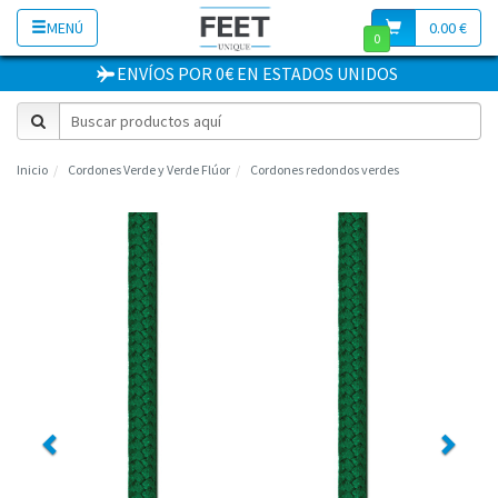
MENÚ
0.00 €
0
ENVÍOS POR 0€
EN
ESTADOS UNIDOS
Inicio
Cordones Verde y Verde Flúor
Cordones redondos verdes
Previous
Next