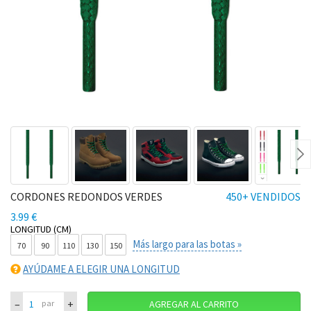
Ne
CORDONES REDONDOS VERDES
450+ VENDIDOS
3.99 €
LONGITUD (CM)
Más largo para las botas »
70
90
110
130
150
AYÚDAME A ELEGIR UNA LONGITUD
–
+
par
AGREGAR AL CARRITO