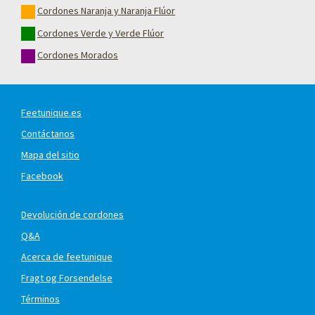
Cordones Naranja y Naranja Flúor
Cordones Verde y Verde Flúor
Cordones Morados
Feetunique.es
Contáctanos
Mapa del sitio
Facebook
Devolución de cordones
Q&A
Acerca de feetunique
Fragt og Forsendelse
Términos