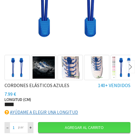
Ne
CORDONES ELÁSTICOS AZULES
140+ VENDIDOS
7.99 €
LONGITUD (CM)
AYÚDAME A ELEGIR UNA LONGITUD
–
+
par
AGREGAR AL CARRITO