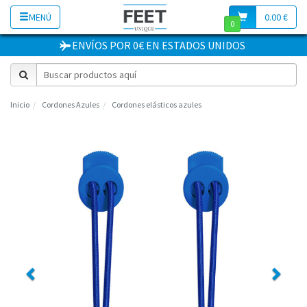
MENÚ
0.00 €
0
ENVÍOS POR 0€
EN
ESTADOS UNIDOS
Inicio
Cordones Azules
Cordones elásticos azules
Previous
Next