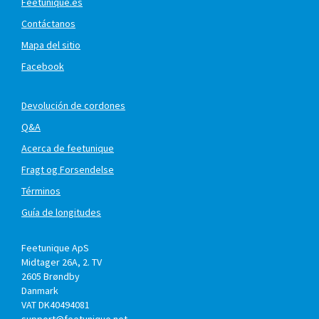
Feetunique.es
Contáctanos
Mapa del sitio
Facebook
Devolución de cordones
Q&A
Acerca de feetunique
Fragt og Forsendelse
Términos
Guía de longitudes
Feetunique ApS
Midtager 26A, 2. TV
2605
Brøndby
Danmark
VAT DK40494081
support@feetunique.net