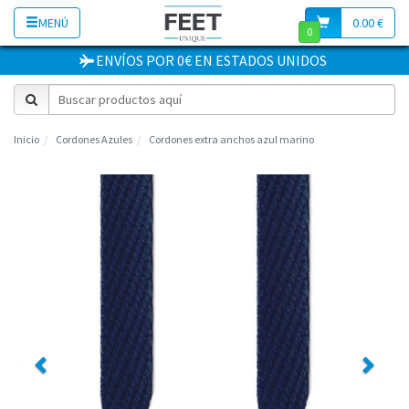
MENÚ
0.00 €
0
ENVÍOS POR 0€
EN
ESTADOS UNIDOS
Inicio
Cordones Azules
Cordones extra anchos azul marino
Previous
Next