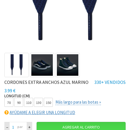
CORDONES EXTRA ANCHOS AZUL MARINO
330+ VENDIDOS
3.99 €
LONGITUD (CM)
Más largo para las botas »
70
90
110
130
150
AYÚDAME A ELEGIR UNA LONGITUD
–
+
par
AGREGAR AL CARRITO