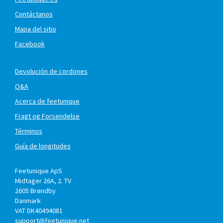
Contáctanos
Mapa del sitio
Facebook
Devolución de cordones
Q&A
Acerca de feetunique
Fragt og Forsendelse
Términos
Guía de longitudes
Feetunique ApS
Midtager 26A, 2. TV
2605
Brøndby
Danmark
VAT DK40494081
support@feetunique.net