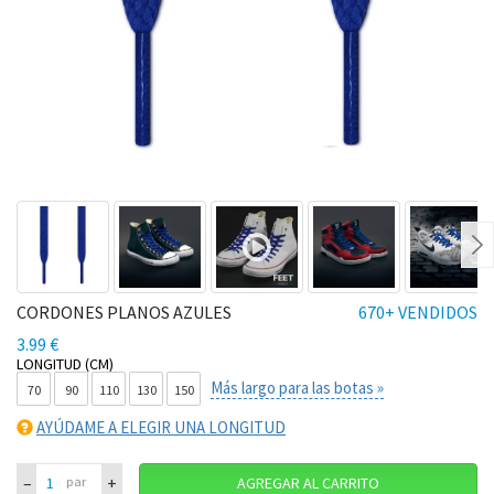
Ne
CORDONES PLANOS AZULES
670+ VENDIDOS
3.99 €
LONGITUD (CM)
Más largo para las botas »
70
90
110
130
150
AYÚDAME A ELEGIR UNA LONGITUD
–
+
par
AGREGAR AL CARRITO