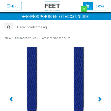
MENÚ
0.00 €
0
ENVÍOS POR 0€
EN
ESTADOS UNIDOS
Inicio
Cordones Azules
Cordones planos azules
Previous
Next