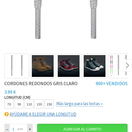
Ne
CORDONES REDONDOS GRIS CLARO
900+ VENDIDOS
3.99 €
LONGITUD (CM)
Más largo para las botas »
70
90
110
130
150
AYÚDAME A ELEGIR UNA LONGITUD
–
+
par
AGREGAR AL CARRITO