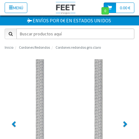
MENÚ
0.00 €
0
ENVÍOS POR 0€
EN
ESTADOS UNIDOS
Inicio
Cordones Redondos
Cordones redondos gris claro
Previous
Next