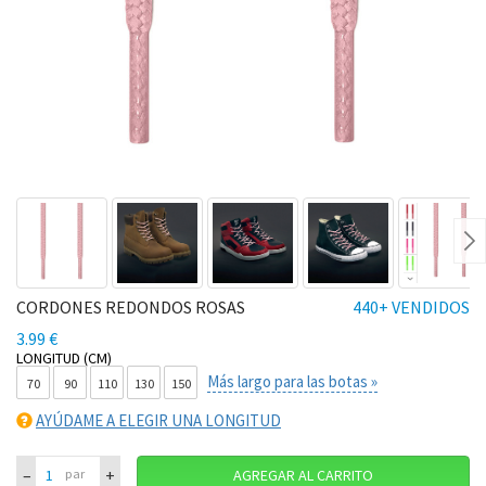
Ne
CORDONES REDONDOS ROSAS
440+ VENDIDOS
3.99 €
LONGITUD (CM)
Más largo para las botas »
70
90
110
130
150
AYÚDAME A ELEGIR UNA LONGITUD
–
+
par
AGREGAR AL CARRITO