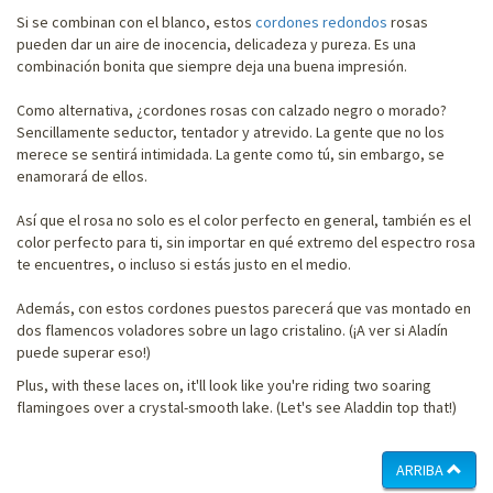
Si se combinan con el blanco, estos
cordones redondos
rosas
pueden dar un aire de inocencia, delicadeza y pureza. Es una
combinación bonita que siempre deja una buena impresión.
Como alternativa, ¿cordones rosas con calzado negro o morado?
Sencillamente seductor, tentador y atrevido. La gente que no los
merece se sentirá intimidada. La gente como tú, sin embargo, se
enamorará de ellos.
Así que el rosa no solo es el color perfecto en general, también es el
color perfecto para ti, sin importar en qué extremo del espectro rosa
te encuentres, o incluso si estás justo en el medio.
Además, con estos cordones puestos parecerá que vas montado en
dos flamencos voladores sobre un lago cristalino. (¡A ver si Aladín
puede superar eso!)
Plus, with these laces on, it'll look like you're riding two soaring
flamingoes over a crystal-smooth lake. (Let's see Aladdin top that!)
ARRIBA